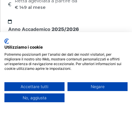
Retta agevolata a partire da
€ 149 al mese
Anno Accademico
2025/2026
Utilizziamo i cookie
Alta Formazione
Potremmo posizionarli per l'analisi dei dati dei nostri visitatori, per
migliorare il nostro sito Web, mostrare contenuti personalizzati e offrirti
un'esperienza di navigazione eccezionale. Per ulteriori informazioni sui
cookie utilizziamo aprire le impostazioni.
Accettare tutti
Negare
Durata 625 ore
No, aggiusta
CFU 25
Iscrizioni aperte