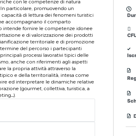
riche con le competenze di natura
. In particolare, promuovendo un
 capacità di lettura dei fenomeni turistici
Dur
i che accompagnano il comparto
so intende fornire le competenze idonee
ttazione e di valorizzazione dei prodotti
CF
pianificazione territoriale e di promozione
l termine del percorso i partecipanti
principali processi lavorativi tipici delle
Isc
smo, anche con riferimenti agli aspetti
iare la propria attività attraverso la
ipico e della territorialità, intesa come
Reg
ire ed interpretare le dinamiche relative
torazione (gourmet, collettiva, turistica, a
ting…).
Sc