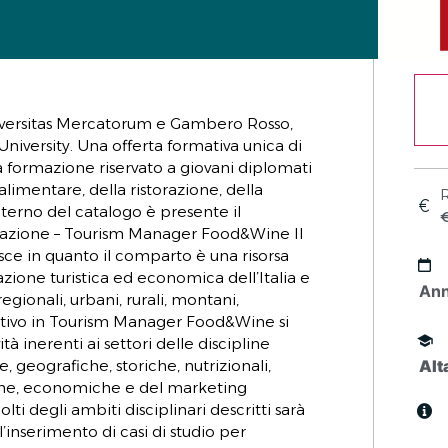
niversitas Mercatorum e Gambero Rosso,
iversity. Una offerta formativa unica di
ta formazione riservato a giovani diplomati
oalimentare, della ristorazione, della
R
’interno del catalogo è presente il
mazione – Tourism Manager Food&Wine Il
sce in quanto il comparto è una risorsa
zazione turistica ed economica dell’Italia e
An
(regionali, urbani, rurali, montani,
mativo in Tourism Manager Food&Wine si
ità inerenti ai settori delle discipline
 geografiche, storiche, nutrizionali,
Alt
he, economiche e del marketing
lti degli ambiti disciplinari descritti sarà
nserimento di casi di studio per