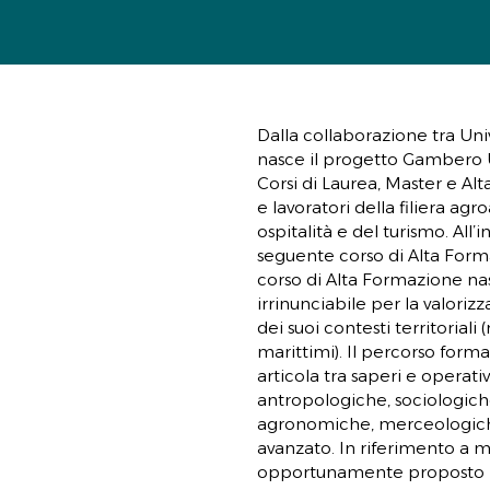
Dalla collaborazione tra U
nasce il progetto Gambero Un
Corsi di Laurea, Master e Al
e lavoratori della filiera agr
ospitalità e del turismo. All
seguente corso di Alta For
corso di Alta Formazione na
irrinunciabile per la valoriz
dei suoi contesti territoriali 
marittimi). Il percorso for
articola tra saperi e operativ
antropologiche, sociologiche,
agronomiche, merceologic
avanzato. In riferimento a mo
opportunamente proposto l’i