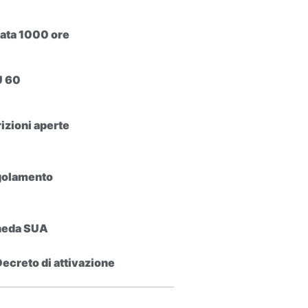
ata 1000 ore
U 60
rizioni aperte
olamento
heda SUA
Decreto di attivazione