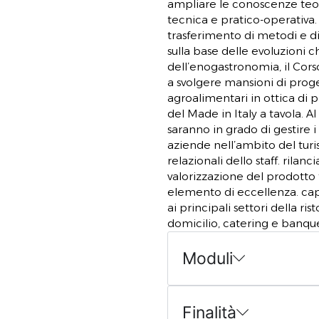
ampliare le conoscenze teo
tecnica e pratico-operativa
trasferimento di metodi e di
sulla base delle evoluzion
dell’enogastronomia, il Cor
a svolgere mansioni di proge
agroalimentari in ottica di 
del Made in Italy a tavola. A
saranno in grado di gestire i 
aziende nell’ambito del turi
relazionali dello staff. rilanc
valorizzazione del prodotto t
elemento di eccellenza. cap
ai principali settori della ris
domicilio, catering e banque
Moduli
Finalità