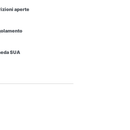
rizioni aperte
olamento
heda SUA