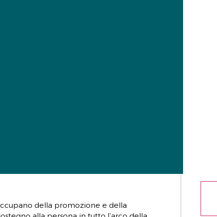
 occupano della promozione e della
ostegno alla persona in tutto l’arco della