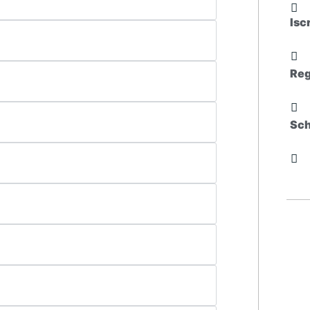
Isc
Reg
Sc