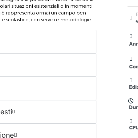
colari situazioni esistenziali o in momenti
o ciò rappresenta ormai un campo ben
R
o e scolastico, con servizi e metodologie
An
Co
Edi
Dur
esti
CF
sione