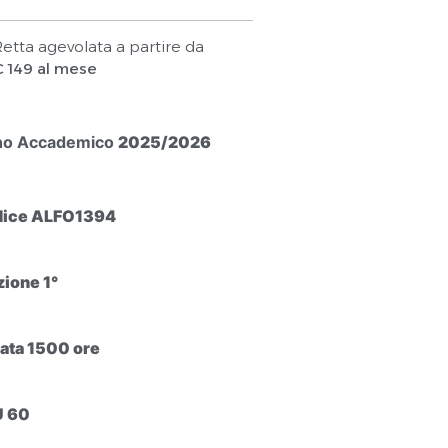
etta agevolata a partire da
€ 149 al mese
no Accademico
2025/2026
dice ALFO1394
zione 1°
ata 1500 ore
U 60