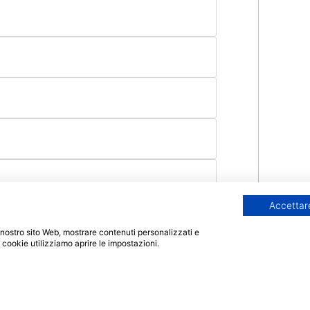
Accettare
 il nostro sito Web, mostrare contenuti personalizzati e
i cookie utilizziamo aprire le impostazioni.
Offerta formativa
Info
Corsi di Perfezionamento
Home
o
Pegaso
FAQ
atorum
Corsi di Perfezionamento San
Richiedi i