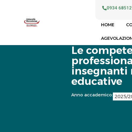
0934 68512
HOME
CO
AGEVOLAZION
Le compete
professiona
insegnanti 
educative
Anno accademico:
2025/2