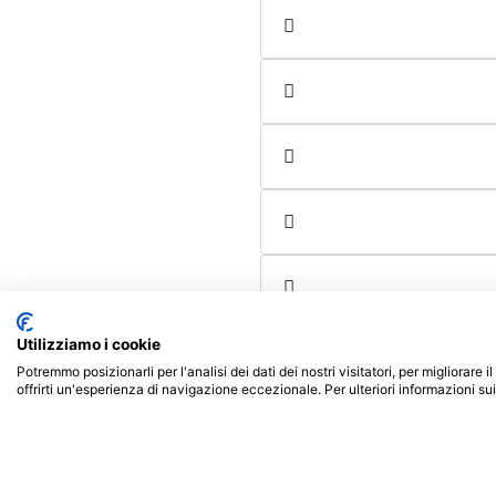
Utilizziamo i cookie
Potremmo posizionarli per l'analisi dei dati dei nostri visitatori, per migliorare
offrirti un'esperienza di navigazione eccezionale. Per ulteriori informazioni su
Offerta formativa
Lauree Triennali
Fenice srls
Doppia Laurea Pegas
P.IVA : 02153340852
Doppia Laurea Merc