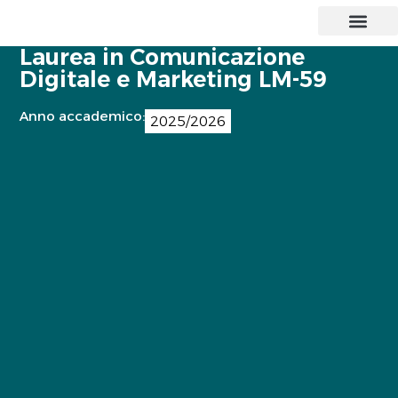
CORSI DI LAUREA
MASTER E CORSI
PERCORSI ABILITANTI INSEGNAN
SOSTEGNO 25/26
AGEVOLAZIONI E
CONTATTI E SEDE
Laurea in Comunicazione
Digitale e Marketing LM-59
Anno accademico:
2025/2026