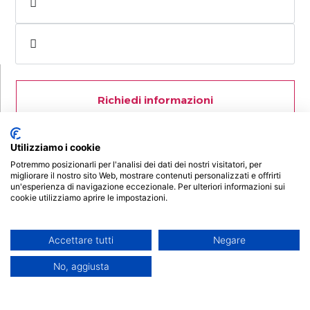
Richiedi informazioni
Retta agevolata a partire da
Utilizziamo i cookie
€ 164 al mese
Potremmo posizionarli per l'analisi dei dati dei nostri visitatori, per
migliorare il nostro sito Web, mostrare contenuti personalizzati e offrirti
un'esperienza di navigazione eccezionale. Per ulteriori informazioni sui
cookie utilizziamo aprire le impostazioni.
Anno Accademico
2025/2026
Accettare tutti
Negare
Laurea Magistrale Biennale
No, aggiusta
Classe LM-59