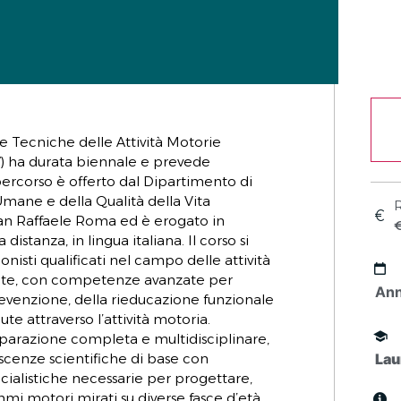
 e Tecniche delle Attività Motorie
) ha durata biennale e prevede
 percorso è offerto dal Dipartimento di
ane e della Qualità della Vita
R
San Raffaele Roma ed è erogato in
stanza, in lingua italiana. Il corso si
nisti qualificati nel campo delle attività
ate, con competenze avanzate per
An
revenzione, della rieducazione funzionale
te attraverso l’attività motoria.
eparazione completa e multidisciplinare,
scenze scientifiche di base con
Lau
alistiche necessarie per progettare,
mi motori mirati su diverse fasce d’età,