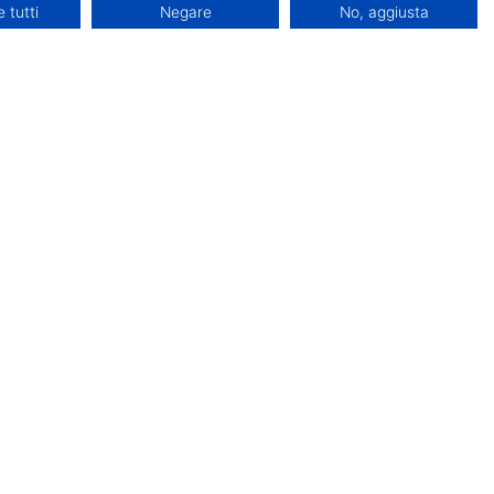
 tutti
Negare
No, aggiusta
Contatti
0934 685127
351 66 74648
nfo
ioni economiche
Seguici su
tatti