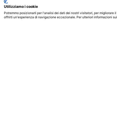
Utilizziamo i cookie
Potremmo posizionarli per l'analisi dei dati dei nostri visitatori, per migliorare
Calendario
offrirti un'esperienza di navigazione eccezionale. Per ulteriori informazioni su
Docenti
Offerta formativa
Lauree Triennali
Fenice srls
Doppia Laurea Pegas
P.IVA : 02153340852
Doppia Laurea Merc
Doppia Laurea San Ra
Corsi singoli Pegaso
Corsi singoli Mercat
Corsi singoli San Raf