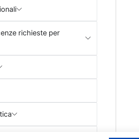
onali
cenze richieste per
tica