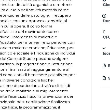
, incluse disabilità organiche e motorie.
Cla
lta al ruolo dell’attività motoria come
revenzione delle patologie, il recupero
sociale, con un approccio sensibile al
Dur
in cui si opera. Il corso forma
 nell’utilizzo del movimento come
durre l’insorgenza di malattie e
CFU
; Adattato, per intervenire su persone con
orio o malattie croniche; Educativo, per
sichico e sociale e l’inclusione di individui
Isc
ti del Corso di Studio possono svolgere
guardano: la progettazione e l’attuazione
oria finalizzati al raggiungimento e al
 condizioni di benessere psicofisico per
e in diverse condizioni fisiche;
zione di particolari attività e di stili di
ione delle malattie e al miglioramento
nte l’esercizio fisico; la prevenzione dei
unzionale post-riabilitazione finalizzato
ienza fisica; la programmazione, il