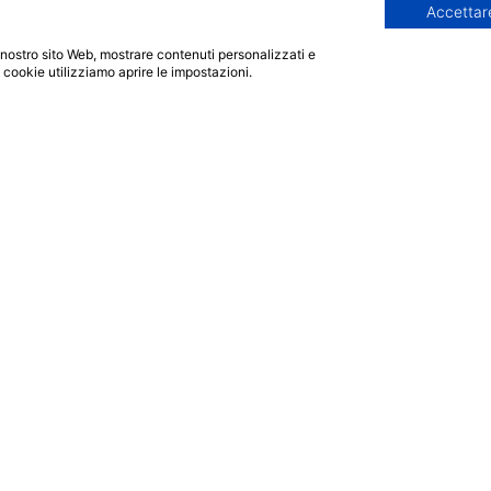
Accettare
 il nostro sito Web, mostrare contenuti personalizzati e
i cookie utilizziamo aprire le impostazioni.
Offerta formativa
Info
Corsi di Perfezionamento
Home
o
Pegaso
FAQ
atorum
Corsi di Perfezionamento San
Richiedi i
ffaele
Raffaele
Agevolaz
Sostegno 2025
Sedi e Con
orum
Master Pegaso
faele
Master Mercatorum