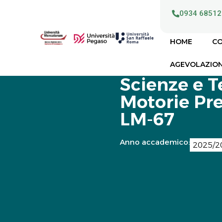
0934 68512
HOME
CO
AGEVOLAZION
Scienze e T
Motorie Pre
LM-67
Anno accademico:
2025/2