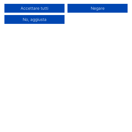
CFU 60
Accettare tutti
Negare
No, aggiusta
Costo € 2100
Scheda del corso
Decreto di attivazione
Iscrizioni aperte
Fenice srls
P.IVA : 02153340852
Offerta formativa
Offerta formativa