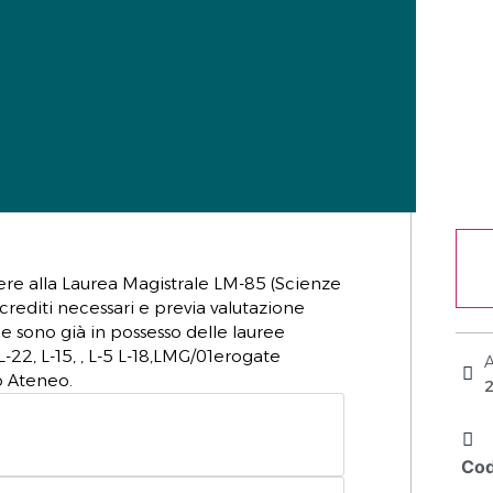
ere alla Laurea Magistrale LM-85 (Scienze
rediti necessari e previa valutazione
he sono già in possesso delle lauree
, L-22, L-15, , L-5 L-18,LMG/01erogate
ro Ateneo.
Cod