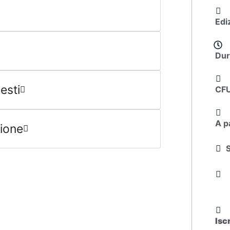
Edi
Dur
esti
CF
A p
sione
Isc