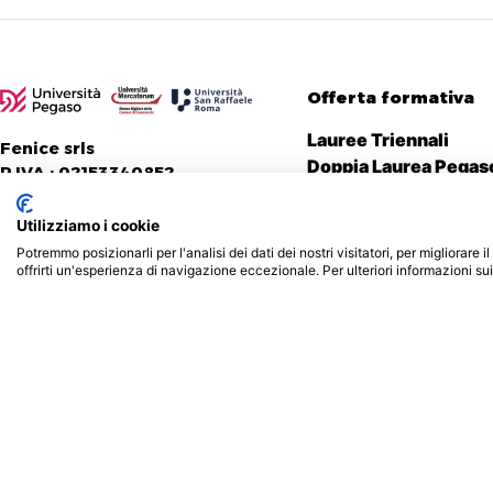
Offerta formativa
Lauree Triennali
Fenice srls
Doppia Laurea Pegas
P.IVA : 02153340852
Doppia Laurea Merc
Doppia Laurea San Ra
Utilizziamo i cookie
Corsi singoli Pegaso
Potremmo posizionarli per l'analisi dei dati dei nostri visitatori, per migliorare
Corsi singoli Mercat
offrirti un'esperienza di navigazione eccezionale. Per ulteriori informazioni su
Corsi singoli San Raf
Privacy & Cookie policy
Realizzato da Creative Agen