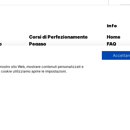
Offerta formativa
Info
Corsi di Perfezionamento
Home
o
Pegaso
FAQ
atorum
Corsi di Perfezionamento San
Richiedi i
Accettare
ffaele
Raffaele
Agevolaz
Sostegno 2025
Sedi e Con
 il nostro sito Web, mostrare contenuti personalizzati e
orum
Master Pegaso
i cookie utilizziamo aprire le impostazioni.
faele
Master Mercatorum
Master San Raffaele
Percorsi abilitanti insegnanti
30-36-60 CFU
cy
© 202