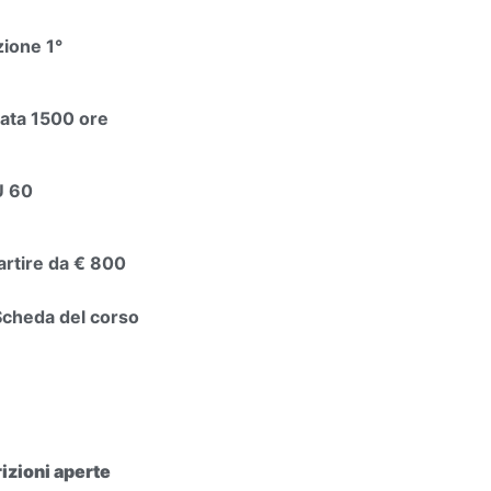
zione 1°
ata 1500 ore
U 60
artire da € 800
Scheda del corso
rizioni aperte