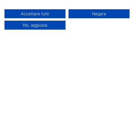
Iscrizioni aperte
Accettare tutti
Negare
No, aggiusta
Fenice srls
P.IVA : 02153340852
Offerta formativa
Offerta formativa
Lauree Triennali
Corsi di
Doppia Laurea Pegaso
Perfezionamento
Doppia Laurea
Pegaso
Mercatorum
Corsi di
Doppia Laurea San
Perfezionamento San
Raffaele
Raffaele
Corsi singoli Pegaso
Sostegno 2025