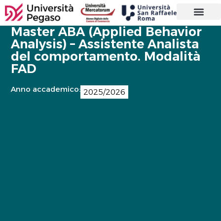
CORSI DI LAUREA
MASTER E CORSI
PERCORSI ABILITANTI INSEGNAN
SOSTEGNO 25/26
AGEVOLAZIONI E
CONTATTI E SEDE
Master ABA (Applied Behavior
Analysis) – Assistente Analista
del comportamento. Modalità
FAD
Anno accademico:
2025/2026