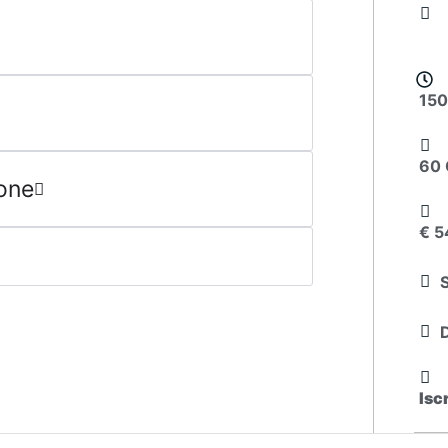
150
60
ione
€ 5
Isc