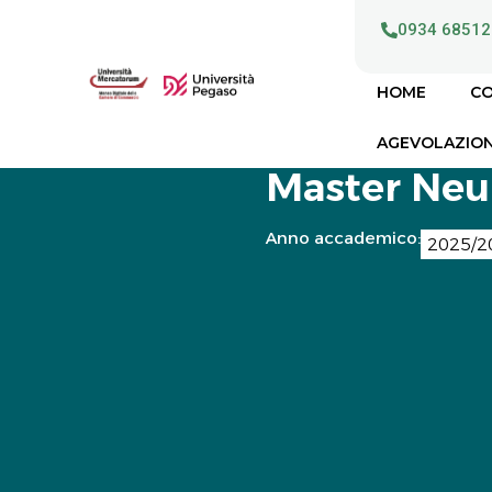
0934 68512
HOME
CO
AGEVOLAZION
Master Neur
Anno accademico:
2025/2