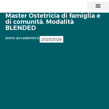
CORSI DI LAUREA
MASTER E CORSI
PERCORSI ABILITANTI INSEGNAN
SOSTEGNO 25/26
AGEVOLAZIONI E
CONTATTI E SEDE
Master Ostetricia di famiglia e
di comunità. Modalità
BLENDED
Anno accademico:
2025/2026