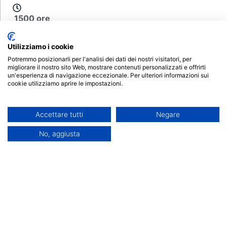
1500 ore
Utilizziamo i cookie
60 CFU
Potremmo posizionarli per l'analisi dei dati dei nostri visitatori, per
migliorare il nostro sito Web, mostrare contenuti personalizzati e offrirti
un'esperienza di navigazione eccezionale. Per ulteriori informazioni sui
cookie utilizziamo aprire le impostazioni.
€ 800
Scheda del corso
Accettare tutti
Negare
No, aggiusta
Decreto di attivazione
Iscrizioni aperte
Fenice srls