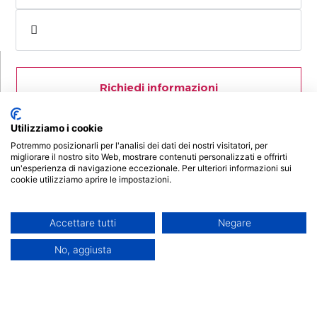
Richiedi informazioni
Utilizziamo i cookie
Anno Accademico
2025/2026
Potremmo posizionarli per l'analisi dei dati dei nostri visitatori, per
migliorare il nostro sito Web, mostrare contenuti personalizzati e offrirti
un'esperienza di navigazione eccezionale. Per ulteriori informazioni sui
cookie utilizziamo aprire le impostazioni.
Master 2° Livello
Accettare tutti
Negare
No, aggiusta
Durata 1500 ore