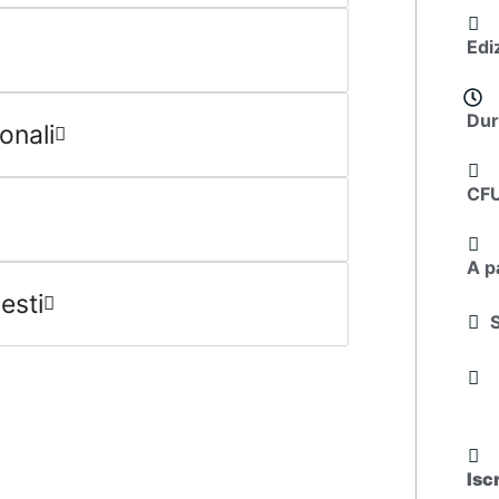
Edi
Dur
onali
CF
A p
esti
Isc