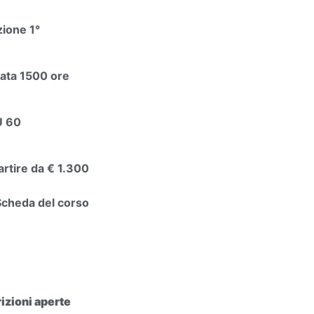
zione 1°
ata 1500 ore
U 60
artire da € 1.300
Scheda del corso
rizioni aperte