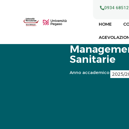
0934 68512
HOME
CO
AGEVOLAZION
Management
Sanitarie
Anno accademico:
2025/2