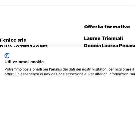
Offerta formativa
Lauree Triennali
Fenice srls
Doppia Laurea Pegas
P.IVA : 02153340852
Doppia Laurea Merc
Doppia Laurea San Ra
Utilizziamo i cookie
Corsi singoli Pegaso
Potremmo posizionarli per l'analisi dei dati dei nostri visitatori, per migliorare
Corsi singoli Mercat
offrirti un'esperienza di navigazione eccezionale. Per ulteriori informazioni su
Corsi singoli San Raf
Privacy & Cookie policy
Realizzato da Creative Agen