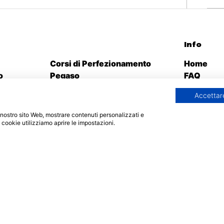
Offerta formativa
Info
Corsi di Perfezionamento
Home
o
Pegaso
FAQ
atorum
Corsi di Perfezionamento San
Richiedi i
Accettare
ffaele
Raffaele
Agevolaz
Sostegno 2025
Sedi e Con
 il nostro sito Web, mostrare contenuti personalizzati e
orum
Master Pegaso
i cookie utilizziamo aprire le impostazioni.
faele
Master Mercatorum
Master San Raffaele
Percorsi abilitanti insegnanti
30-36-60 CFU
cy
© 202