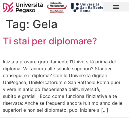
CORSI DI LAUREA
MASTER E CORSI
PERCORSI ABILITANTI INSEGNAN
SOSTEGNO 25/26
AGEVOLAZIONI E
CONTATTI E SEDE
Tag:
Gela
Ti stai per diplomare?
Inizia a provare gratuitamente l’Università prima del
diploma. Vai ancora alle scuole superiori? Stai per
conseguire il diploma? Con le Università digitali
UniPegaso, UniMercatorum e San Raffaele Roma puoi
vivere in anticipo l’esperienza dell’Università,
subito e gratis! Ecco come funziona l’iniziativa a te
riservata: Anche se frequenti ancora l’ultimo anno delle
superiori e non sei diplomato, puoi iniziare a […]