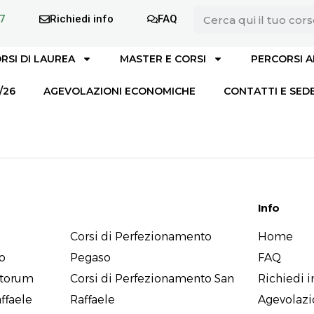
7
Richiedi info
FAQ
RSI DI LAUREA
MASTER E CORSI
PERCORSI A
/26
AGEVOLAZIONI ECONOMICHE
CONTATTI E SED
Offerta formativa
Info
Corsi di Perfezionamento
Home
o
Pegaso
FAQ
atorum
Corsi di Perfezionamento San
Richiedi i
ffaele
Raffaele
Agevolaz