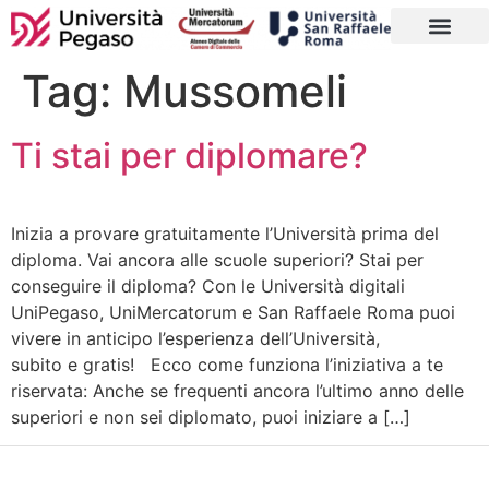
CORSI DI LAUREA
MASTER E CORSI
PERCORSI ABILITANTI INSEGNAN
SOSTEGNO 25/26
AGEVOLAZIONI E
CONTATTI E SEDE
Tag:
Mussomeli
Ti stai per diplomare?
Inizia a provare gratuitamente l’Università prima del
diploma. Vai ancora alle scuole superiori? Stai per
conseguire il diploma? Con le Università digitali
UniPegaso, UniMercatorum e San Raffaele Roma puoi
vivere in anticipo l’esperienza dell’Università,
subito e gratis! Ecco come funziona l’iniziativa a te
riservata: Anche se frequenti ancora l’ultimo anno delle
superiori e non sei diplomato, puoi iniziare a […]